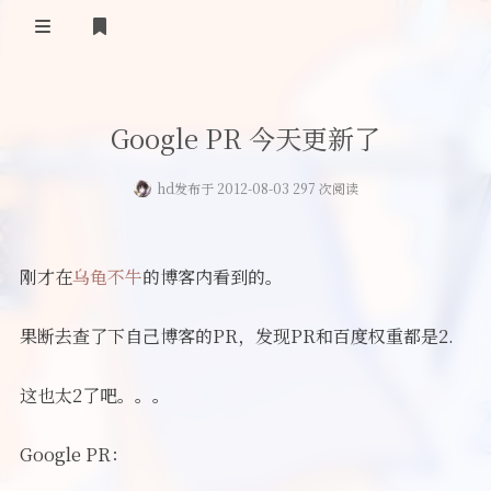
首页
Google PR 今天更新了
登录
Our Love Story
hd
发布于 2012-08-03 297 次阅读
免费提供二级域名
友情链接
刚才在
乌龟不牛
的博客内看到的。
留言板
果断去查了下自己博客的PR，发现PR和百度权重都是2.
关于
这也太2了吧。。。
Google PR：