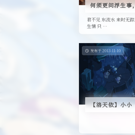
何须更问浮生事
君不见 东流水 来时无踪
生情 只 …
发布于 2013-11-10
【洛天依】小小