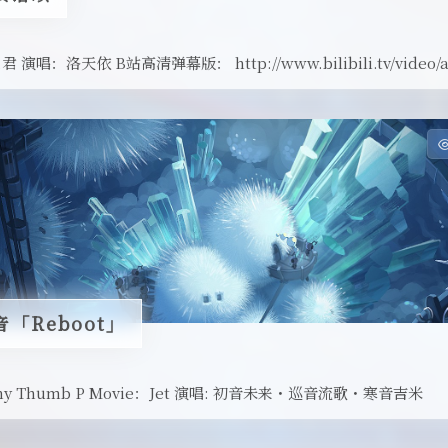
演唱：洛天依 B站高清弹幕版： http://www.bilibili.tv/video/a
「Reboot」
immy Thumb P Movie：Jet 演唱: 初音未来・巡音流歌・寒音吉米