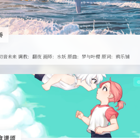
桥
初音未来 调教：翻夜 画师：水妖 原曲：梦与叶樱 原词：鸦乐铺
食谱颂