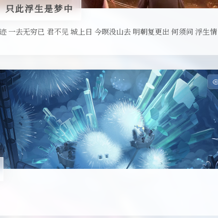
，只此浮生是梦中
迹 一去无穷已 君不见 城上日 今暝没山去 明朝复更出 何须问 浮生情