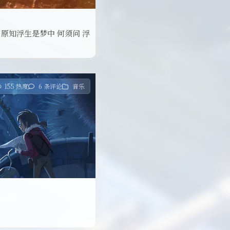
 原知浮生是梦中 何须问 浮
155 热度
6 条评论
音乐