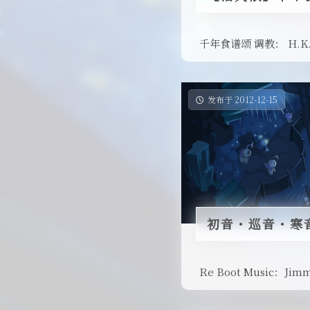
千年食谱颂 调教： H.K.君 
发布于 2012-12-15
初音・巡音・寒音
Re Boot Music：J