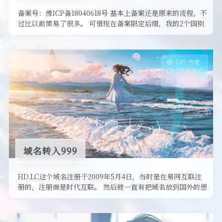
备案号：豫ICP备18040618号 基本上备案还是原来的流程，不
过比以前简易了很多。 可惜现在备案限定后缀，我的2个国别
短域名没 …
发布于 2013-07-25
589 热度
29 条评论
hd
域名转入999
HD.LC这个域名注册于2009年5月4日，当时是在易网互联注
册的，注册商是时代互联。 然后就一直有把域名放到国外的想
法，2012 …