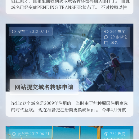
就在刚才，邮箱里面收到获取域名转移密码确认邮件了。 而且
域名已经变成PENDING TRANSFER状态了。 不过按照以往
的经验， …
发布于 2012-07-17
264 热度
29 条评论
域名
网站提交域名转移申请
hd.lc这个域名是2009年注册的，当时由于种种原因注册商选
的时代互联。 现在准备把注册商更换成1api 。 今年4月份就
申请过 …
发布于 2012-06-21
239 热度