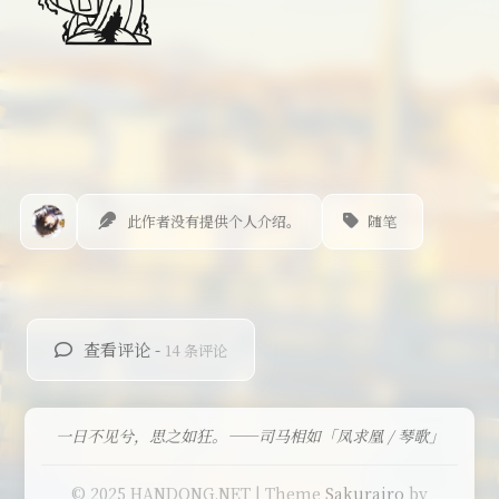
此作者没有提供个人介绍。
随笔
查看评论 -
14 条评论
一日不见兮，思之如狂。——司马相如「凤求凰 / 琴歌」
© 2025 HANDONG.NET | Theme
Sakurairo
by