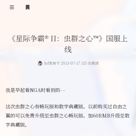
首页
《星际争霸® II：虫群之心™》国服上
登录
Our Love Story
线
免费提供二级域名
hd
发布于 2013-07-17 115 次阅读
友情链接
留言板
我是早起看NGA时看到的- -
关于
这次虫群之心有畅玩版和数字典藏版。以前购买过自由之
翼的可以免费升级至虫群之心畅玩版。加60RMB升级至数
字典藏版。