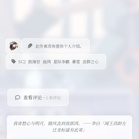
此作者没有提供个人介绍。
SC2
凯瑞甘
战网
星际争霸
暴雪
虫群之心
查看评论 -
1 条评论
我寄愁心与明月，随风直到夜郎西。——李白「闻王昌龄左
迁龙标遥有此寄」