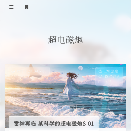
首页
超电磁炮
登录
Our Love Story
免费提供二级域名
友情链接
发布于 2013-04-13
190 热度
18 条评论
留言板
视频
关于
雷神再临-某科学的超电磁炮S 01