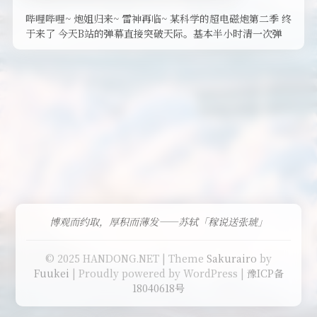
哔哩哔哩~ 炮姐归来~ 雷神再临~ 某科学的超电磁炮第二季 终
于来了 今天B站的弹幕直接突破天际。基本半小时清一次弹
幕。 第一集剧 …
博观而约取，厚积而薄发——苏轼「稼说送张琥」
© 2025 HANDONG.NET | Theme
Sakurairo
by
Fuukei
| Proudly powered by WordPress |
豫ICP备
18040618号