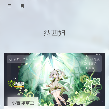
首页
纳西妲
登录
Our Love Story
免费提供二级域名
友情链接
发布于 2022-11-02
171 热度
1 评论
留言板
游戏
关于
小吉祥草王