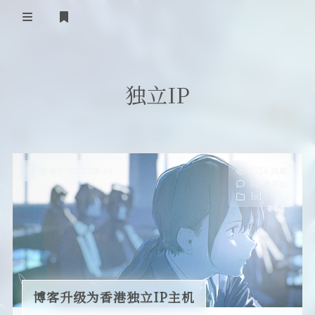
首页
独立IP
登录
Our Love Story
免费提供二级域名
友情链接
发布于 2013-08-24
1554 热度
82 条评论
留言板
hd
关于
博客升级为香港独立IP主机