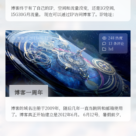
博客终于有了自己的IP，空间和流量没变，还是1G空间，
15G30G月流量。 现在可以通过IP访问博客了。IP地址：
http:// …
发布于 2013-06-12
248 热度
13 条评论
hd
博客一周年
博客的域名注册于2009年，随后几年一直当跳转和邮箱使用
了。博客真正开始建立是2012年6月。 6月12号，暑假前夕，
脑子一热就开 …