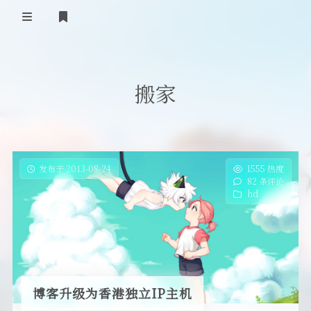
首页
搬家
登录
Our Love Story
免费提供二级域名
友情链接
发布于 2013-08-24
1555 热度
82 条评论
留言板
hd
关于
博客升级为香港独立IP主机