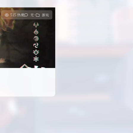
515 热度
无~
游戏