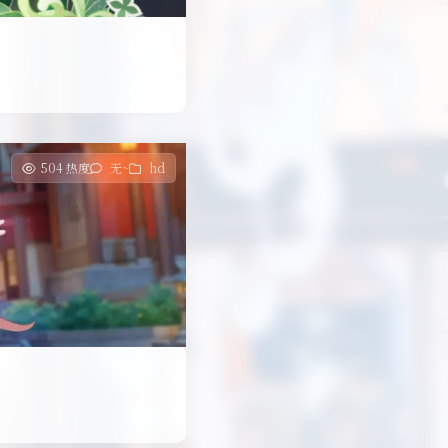
504 热度
无~
hd