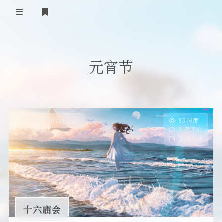
首页
元宵节
登录
Our Love Story
免费提供二级域名
友情链接
发布于 2013-02-25
83 热度
5 条评论
留言板
生活点滴
关于
十六庙会